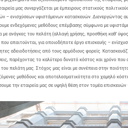
εταιρεία μας συνεργάζεται με έμπειρους στατικούς πολιτικού
ών – ενισχύσεων υφιστάμενων κατασκευών. Διενεργώντας α
ουμε ενδεχόμενες μεθόδους επέμβασης σύμφωνα με υφιστάμεν
 με ανάγκες του πελάτη (αλλαγή χρήσης, προσθήκη καθ’ ύψος
 που απαιτούνται, για οποιοδήποτε έργο επισκευής – ενίσχυσ
ητες αδειοδοτήσεις από τους αρμόδιους φορείς. Κατασκευάζ
εις, παρέχοντας το καλύτερο δυνατό κόστος και χρόνο που 
 του πελάτη μας. Στόχος μας είναι με συνέπεια στην ποιότητ
όμενες μεθόδους και αποτελεσματικότητα στο χαμηλό κόστο
σουμε την εταιρεία μας σε υψηλή θέση στον τομέα επισκευώ