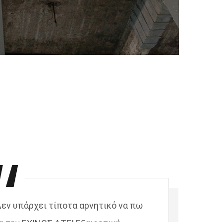
εν υπάρχει τίποτα αρνητικό να πω
«