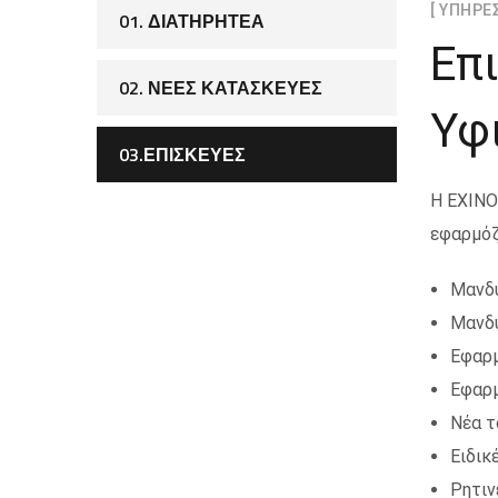
[ ΥΠΗΡΕΣ
01. ΔΙΑΤΗΡΗΤΈΑ
Επι
02. ΝΈΕΣ ΚΑΤΑΣΚΕΥΈΣ
Υφ
03.ΕΠΙΣΚΕΥΈΣ
Η ΕΧΙΝΟ
εφαρμόζ
Μανδύ
Μανδύ
Εφαρμ
Εφαρμ
Νέα τ
Ειδικ
Ρητιν