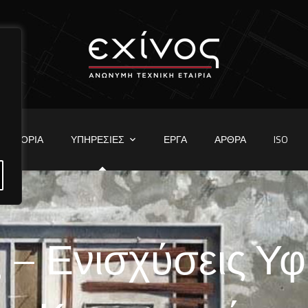
ΙΣΤΟΡΊΑ
ΥΠΗΡΕΣΊΕΣ
ΈΡΓΑ
ΆΡΘΡΑ
ISO
 – Ενισχύσεις Υ