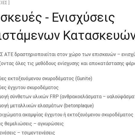
ΙΕΣ ]
σκευές - Ενισχύσεις
ιστάμενων Κατασκευώ
Σ ΑΤΕ δραστηριοποιείται στον χώρο των επισκευών – ενισ
οντας όλες τις μεθόδους ενίσχυσης και αποκατάστασης φέρ
ες εκτοξευόμενου σκυροδέματος (Gunite)
ες έγχυτου σκυροδέματος
ογή σύνθετων υλικών FRP (ανθρακοελάσματα – υαλοϋφάσμα
ογή μεταλλικών ελασμάτων (betonplaque)
οιχώματα ακαμψίας έγχυτου ή εκτοξευόμενου σκυροδέματος
ές θεμελιώσεις – αγκυρώσεις
ενέσεις – τσιμεντενέσεις