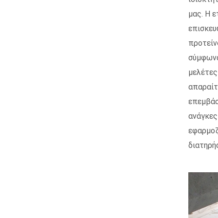
μας. Η 
επισκευ
προτείν
σύμφωνα
μελέτες
απαραίτ
επεμβάσ
ανάγκες
εφαρμοζ
διατηρή