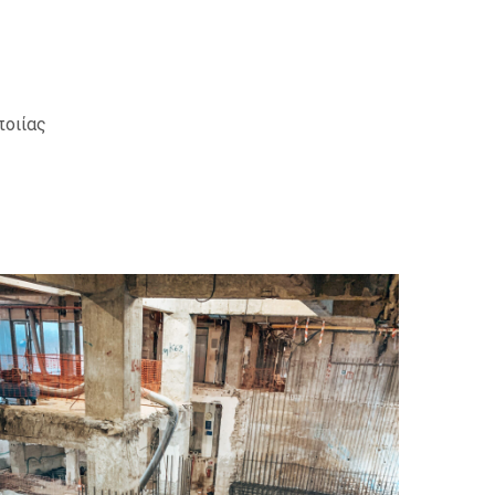
ποιίας