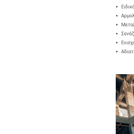
Ειδικ
Αρμολ
Μεταλ
Σενάζ
Ενισχ
Αδιατ