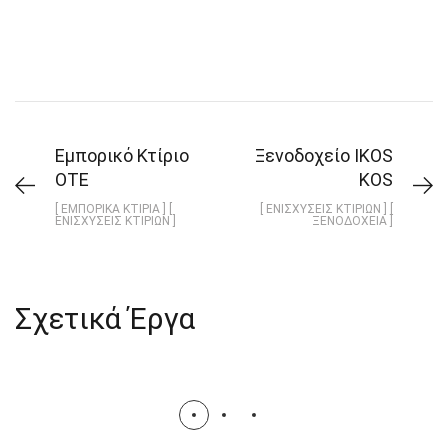
Εμπορικό Κτίριο
Ξενοδοχείο IKOS
ΟΤΕ
KOS
[ ΕΜΠΟΡΙΚΆ ΚΤΊΡΙΑ ] [
[ ΕΝΙΣΧΎΣΕΙΣ ΚΤΙΡΊΩΝ ] [
ΕΝΙΣΧΎΣΕΙΣ ΚΤΙΡΊΩΝ ]
ΞΕΝΟΔΟΧΕΊΑ ]
Σχετικά Έργα
Ξενοδοχείο IKOS DASSIA
ΚΕΡΚΥΡΑ
ΕΝΙΣΧΎΣΕΙΣ ΚΤΙΡΊΩΝ
ΞΕΝΟΔΟΧΕΊΑ