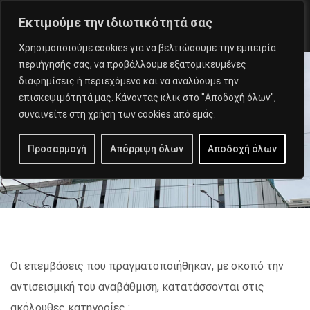
Εκτιμούμε την ιδιωτικότητά σας
Χρησιμοποιούμε cookies για να βελτιώσουμε την εμπειρία
περιήγησής σας, να προβάλλουμε εξατομικευμένες
διαφημίσεις ή περιεχόμενο και να αναλύουμε την
Πύργος Πειραιά
επισκεψιμότητά μας. Κάνοντας κλικ στο "Αποδοχή όλων",
συναινείτε στη χρήση των cookies από εμάς.
HOME
PROJECTS
ΕΜΠΟΡΙΚΆ ΚΤΊΡΙΑ
Προσαρμογή
Απόρριψη όλων
Αποδοχή όλων
ΕΝΙΣΧΎΣΕΙΣ ΚΤΙΡΊΩΝ
ΠΎΡΓΟΣ ΠΕΙΡΑΙΆ
Οι επεμβάσεις που πραγματοποιήθηκαν
, με σκοπό την
αντισεισμική του αναβάθμιση,
κατατάσσονται στις
ακόλουθες κατηγορίες :